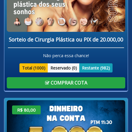
Sorteio de Cirurgia Plástica ou PIX de 20.000,00
Não perca essa chance!
Total (
1000
)
Reservado (
0
)
Restante (
982
)
COMPRAR COTA
R$ 80,00