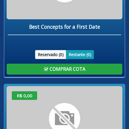
Best Concepts for a First Date
Reservado (
0
)
Restante (
0
)
COMPRAR COTA
R$ 0,00