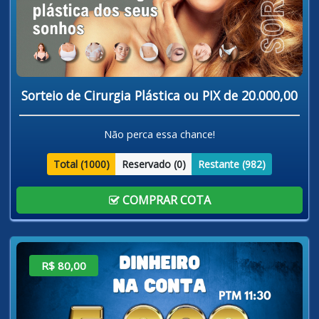
Sorteio de Cirurgia Plástica ou PIX de 20.000,00
Não perca essa chance!
Total (
1000
)
Reservado (
0
)
Restante (
982
)
COMPRAR COTA
R$ 80,00