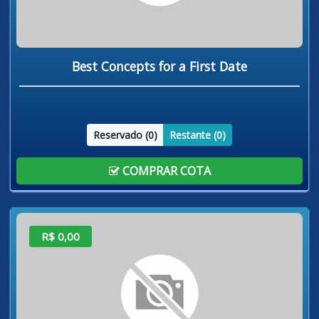
Best Concepts for a First Date
Reservado (
0
)
Restante (
0
)
COMPRAR COTA
R$ 0,00