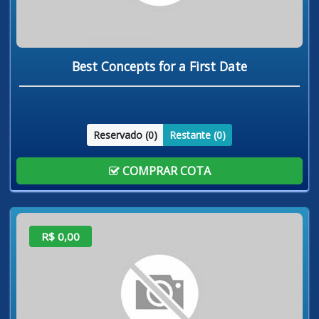
Best Concepts for a First Date
Reservado (
0
)
Restante (
0
)
COMPRAR COTA
R$ 0,00