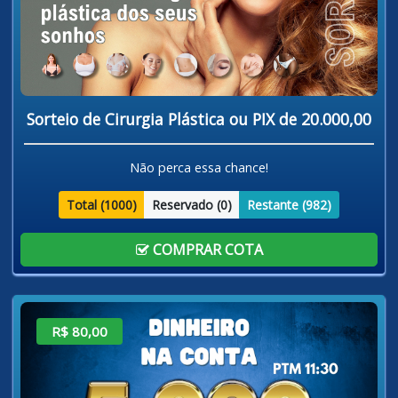
Sorteio de Cirurgia Plástica ou PIX de 20.000,00
Não perca essa chance!
Total (
1000
)
Reservado (
0
)
Restante (
982
)
COMPRAR COTA
R$ 80,00