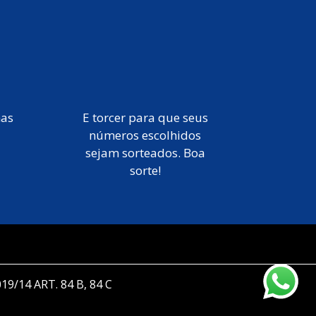
mas
E torcer para que seus
números escolhidos
sejam sorteados. Boa
sorte!
019/14 ART. 84 B, 84 C