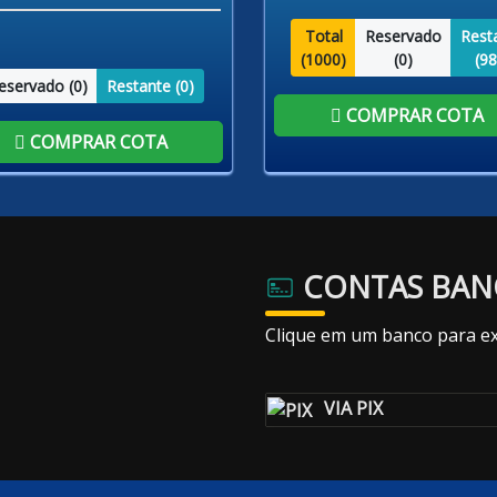
Total
Reservado
Rest
(
1000
)
(
0
)
(
98
eservado (
0
)
Restante (
0
)
COMPRAR COTA
COMPRAR COTA
CONTAS BAN
Clique em um banco para ex
VIA PIX