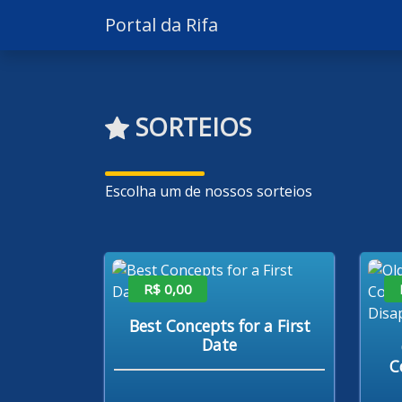
Portal da Rifa
SORTEIOS
Escolha um de nossos sorteios
R$ 0,00
Best Concepts for a First
Date
C