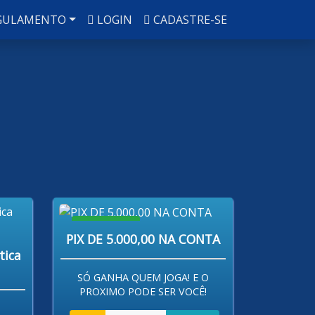
GULAMENTO
LOGIN
CADASTRE-SE
R$ 80,00
PIX DE 5.000,00 NA CONTA
tica
SÓ GANHA QUEM JOGA! E O
PROXIMO PODE SER VOCÊ!