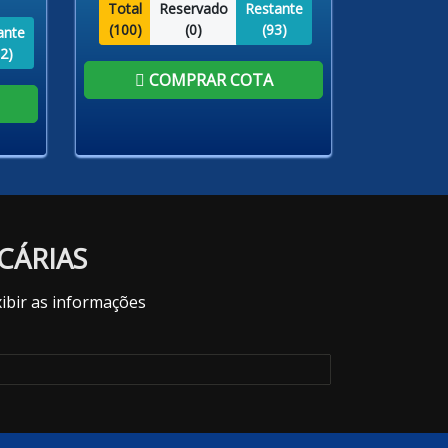
Total
Reservado
Restante
(
100
)
(
0
)
(
93
)
ante
2
)
COMPRAR COTA
CÁRIAS
ibir as informações