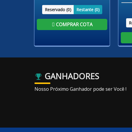
Reservado (
0
)
Restante (
0
)
R
COMPRAR COTA
GANHADORES
Nosso Próximo Ganhador pode ser Você !