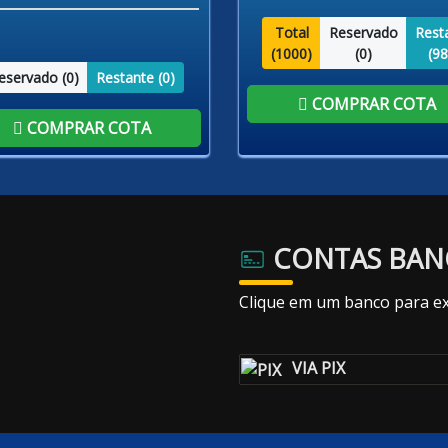
Total
Reservado
Rest
(
1000
)
(
0
)
(
98
eservado (
0
)
Restante (
0
)
COMPRAR COTA
COMPRAR COTA
CONTAS BAN
Clique em um banco para ex
VIA PIX