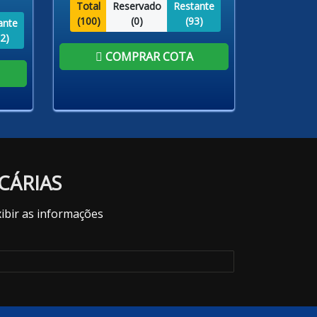
Total
Reservado
Restante
(
100
)
(
0
)
(
93
)
ante
2
)
COMPRAR COTA
CÁRIAS
ibir as informações