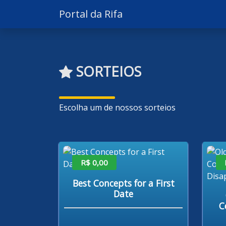
Portal da Rifa
SORTEIOS
Escolha um de nossos sorteios
R$ 0,00
Best Concepts for a First
Date
C