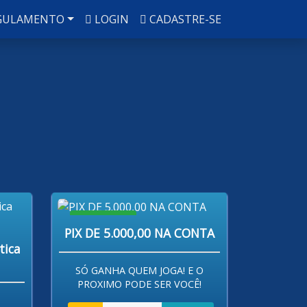
GULAMENTO
LOGIN
CADASTRE-SE
R$ 80,00
PIX DE 5.000,00 NA CONTA
tica
SÓ GANHA QUEM JOGA! E O
PROXIMO PODE SER VOCÊ!