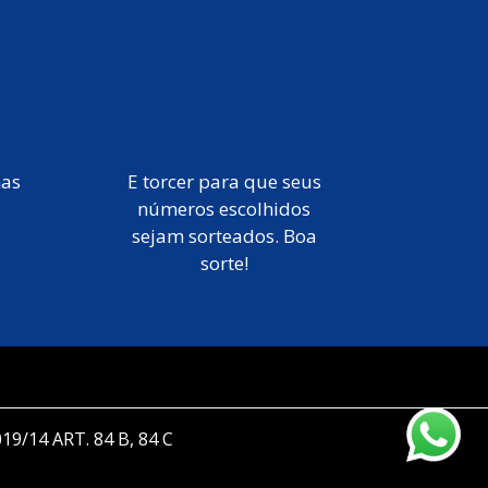
mas
E torcer para que seus
números escolhidos
sejam sorteados. Boa
sorte!
019/14 ART. 84 B, 84 C