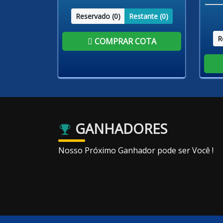
Reservado (
0
)
Restante (
0
)
R
COMPRAR COTA
GANHADORES
Nosso Próximo Ganhador pode ser Você !