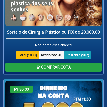
Sorteio de Cirurgia Plástica ou PIX de 20.000,00
Não perca essa chance!
Total (
1000
)
Reservado (
0
)
Restante (
982
)
COMPRAR COTA
R$ 80,00