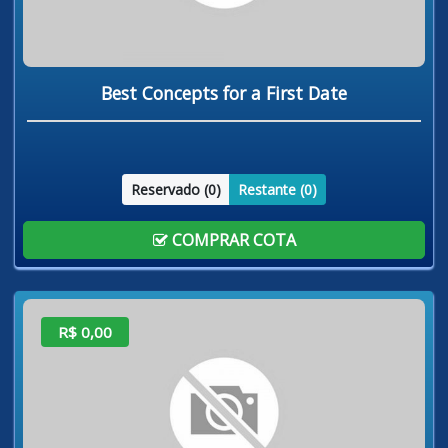
Best Concepts for a First Date
Reservado (
0
)
Restante (
0
)
COMPRAR COTA
R$ 0,00