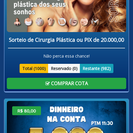
Sorteio de Cirurgia Plástica ou PIX de 20.000,00
Não perca essa chance!
Total (
1000
)
Reservado (
0
)
Restante (
982
)
COMPRAR COTA
R$ 80,00