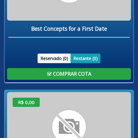
Best Concepts for a First Date
Reservado (
0
)
Restante (
0
)
COMPRAR COTA
R$ 0,00