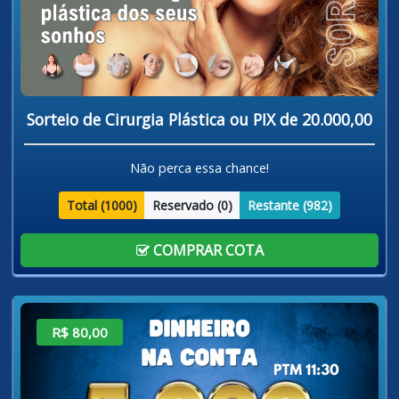
Sorteio de Cirurgia Plástica ou PIX de 20.000,00
Não perca essa chance!
Total (
1000
)
Reservado (
0
)
Restante (
982
)
COMPRAR COTA
R$ 80,00