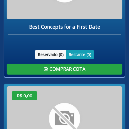
Best Concepts for a First Date
Reservado (
0
)
Restante (
0
)
COMPRAR COTA
R$ 0,00