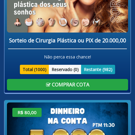
Sorteio de Cirurgia Plástica ou PIX de 20.000,00
Não perca essa chance!
Total (
1000
)
Reservado (
0
)
Restante (
982
)
COMPRAR COTA
R$ 80,00