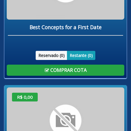
Best Concepts for a First Date
Reservado (
0
)
Restante (
0
)
COMPRAR COTA
R$ 0,00