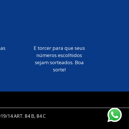
mas
E torcer para que seus
números escolhidos
sejam sorteados. Boa
sorte!
019/14 ART. 84 B, 84 C