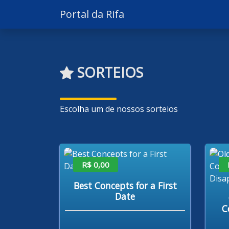
Portal da Rifa
SORTEIOS
Escolha um de nossos sorteios
R$ 0,00
Best Concepts for a First
Date
C