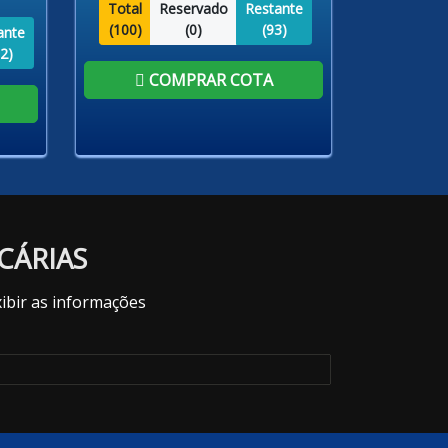
Total
Reservado
Restante
(
100
)
(
0
)
(
93
)
ante
2
)
COMPRAR COTA
CÁRIAS
ibir as informações