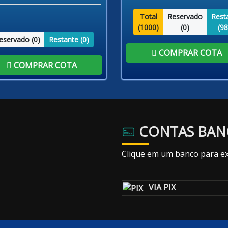
Total
Reservado
Rest
(
1000
)
(
0
)
(
98
eservado (
0
)
Restante (
0
)
COMPRAR COTA
COMPRAR COTA
CONTAS BAN
Clique em um banco para ex
VIA PIX