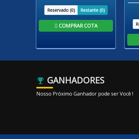
Reservado (
0
)
Restante (
0
)
R
COMPRAR COTA
GANHADORES
Nosso Próximo Ganhador pode ser Você !