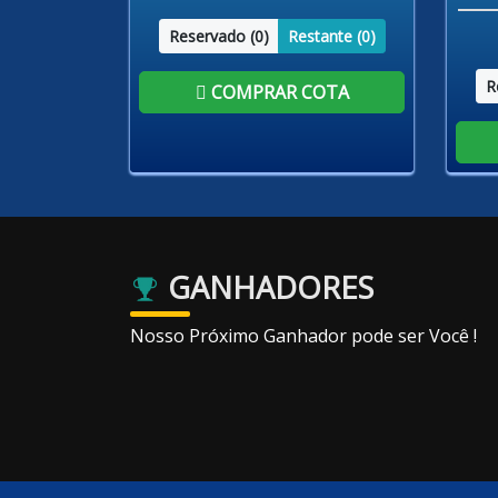
Reservado (
0
)
Restante (
0
)
R
COMPRAR COTA
GANHADORES
Nosso Próximo Ganhador pode ser Você !