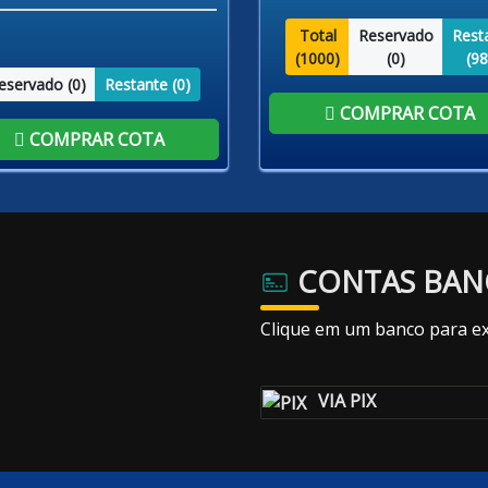
Total
Reservado
Rest
(
1000
)
(
0
)
(
98
eservado (
0
)
Restante (
0
)
COMPRAR COTA
COMPRAR COTA
CONTAS BAN
Clique em um banco para ex
VIA PIX