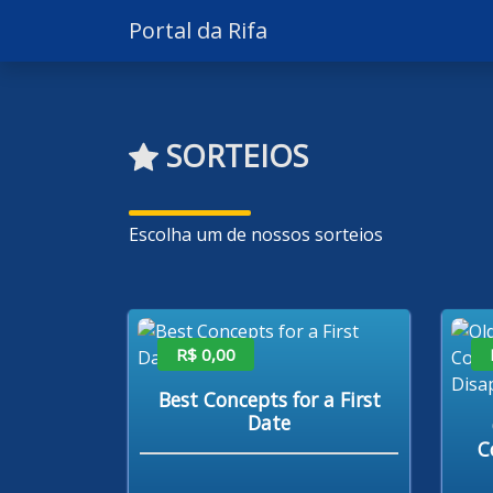
Portal da Rifa
SORTEIOS
Escolha um de nossos sorteios
R$ 0,00
Best Concepts for a First
Date
C