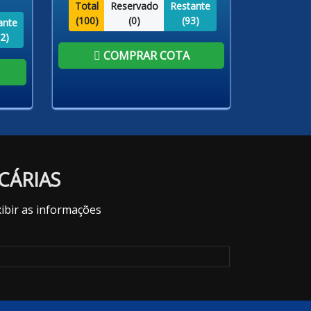
Total
Reservado
Restante
(
100
)
(
0
)
(
93
)
ante
2
)
COMPRAR COTA
CÁRIAS
ibir as informações