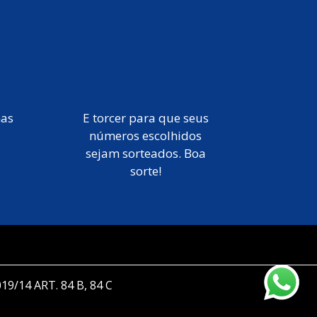
mas
E torcer para que seus
números escolhidos
sejam sorteados. Boa
sorte!
019/14 ART. 84 B, 84 C