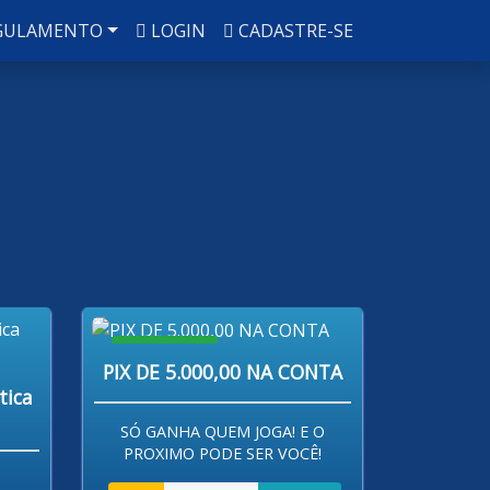
GULAMENTO
LOGIN
CADASTRE-SE
R$ 80,00
PIX DE 5.000,00 NA CONTA
tica
SÓ GANHA QUEM JOGA! E O
PROXIMO PODE SER VOCÊ!