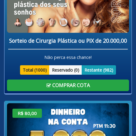
Sorteio de Cirurgia Plástica ou PIX de 20.000,00
Não perca essa chance!
Total (
1000
)
Reservado (
0
)
Restante (
982
)
COMPRAR COTA
R$ 80,00