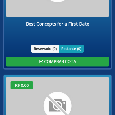
Best Concepts for a First Date
Reservado (
0
)
Restante (
0
)
COMPRAR COTA
R$ 0,00