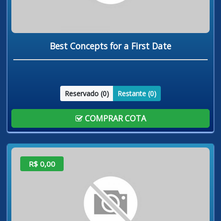
Best Concepts for a First Date
Reservado (
0
)
Restante (
0
)
COMPRAR COTA
R$ 0,00