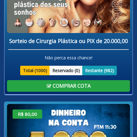
Sorteio de Cirurgia Plástica ou PIX de 20.000,00
Não perca essa chance!
Total (
1000
)
Reservado (
0
)
Restante (
982
)
COMPRAR COTA
R$ 80,00