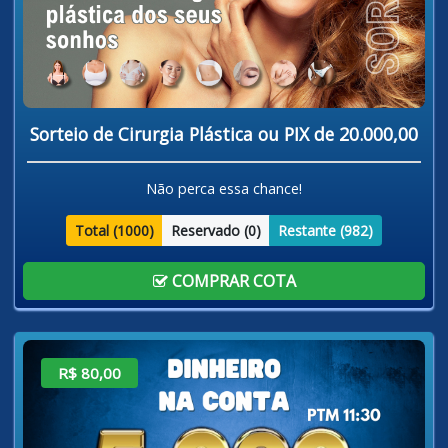
Sorteio de Cirurgia Plástica ou PIX de 20.000,00
Não perca essa chance!
Total (
1000
)
Reservado (
0
)
Restante (
982
)
COMPRAR COTA
R$ 80,00