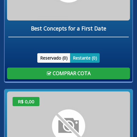
Best Concepts for a First Date
Reservado (
0
)
Restante (
0
)
COMPRAR COTA
R$ 0,00