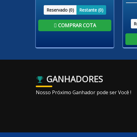
Reservado (
0
)
Restante (
0
)
R
COMPRAR COTA
GANHADORES
Nosso Próximo Ganhador pode ser Você !