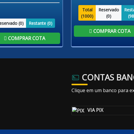
Total
Reservado
Rest
(
1000
)
(
0
)
(
98
eservado (
0
)
Restante (
0
)
COMPRAR COTA
COMPRAR COTA
CONTAS BAN
Clique em um banco para ex
VIA PIX