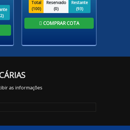
Total
Reservado
Restante
(
100
)
(
0
)
(
93
)
ante
2
)
COMPRAR COTA
CÁRIAS
ibir as informações