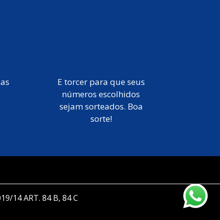
mas
E torcer para que seus
números escolhidos
sejam sorteados. Boa
sorte!
019/14 ART. 84 B, 84 C