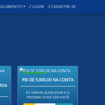
GULAMENTO
LOGIN
CADASTRE-SE
R$ 80,00
PIX DE 5.000,00 NA CONTA
tica
SÓ GANHA QUEM JOGA! E O
PROXIMO PODE SER VOCÊ!