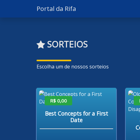
Portal da Rifa
SORTEIOS
Escolha um de nossos sorteios
R$ 0,00
Best Concepts for a First
Date
C