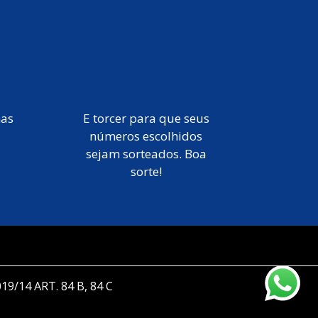
mas
E torcer para que seus
números escolhidos
sejam sorteados. Boa
sorte!
019/14 ART. 84 B, 84 C