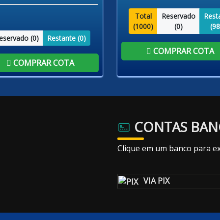
Total
Reservado
Rest
(
1000
)
(
0
)
(
98
eservado (
0
)
Restante (
0
)
COMPRAR COTA
COMPRAR COTA
CONTAS BAN
Clique em um banco para ex
VIA PIX