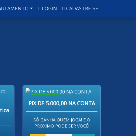
GULAMENTO
LOGIN
CADASTRE-SE
R$ 80,00
PIX DE 5.000,00 NA CONTA
tica
SÓ GANHA QUEM JOGA! E O
PROXIMO PODE SER VOCÊ!