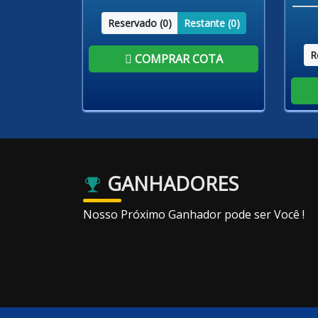
Reservado (
0
)
Restante (
0
)
R
COMPRAR COTA
GANHADORES
Nosso Próximo Ganhador pode ser Você !