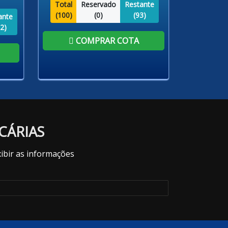
Total
Reservado
Restante
(
100
)
(
0
)
(
93
)
ante
2
)
COMPRAR COTA
CÁRIAS
ibir as informações