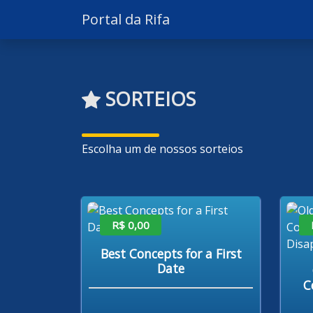
Portal da Rifa
SORTEIOS
Escolha um de nossos sorteios
R$ 0,00
Best Concepts for a First
Date
C