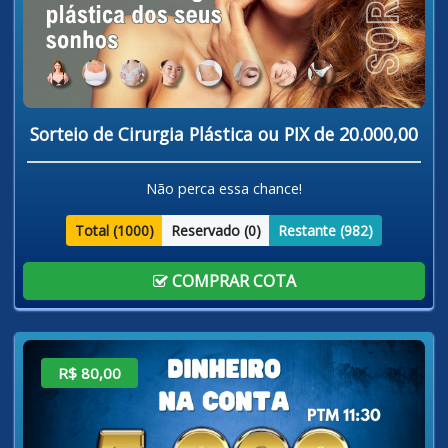
Sorteio de Cirurgia Plástica ou PIX de 20.000,00
Não perca essa chance!
Total (
1000
)
Reservado (
0
)
Restante (
982
)
COMPRAR COTA
R$ 80,00