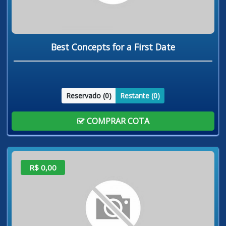
Best Concepts for a First Date
Reservado (
0
)
Restante (
0
)
COMPRAR COTA
R$ 0,00