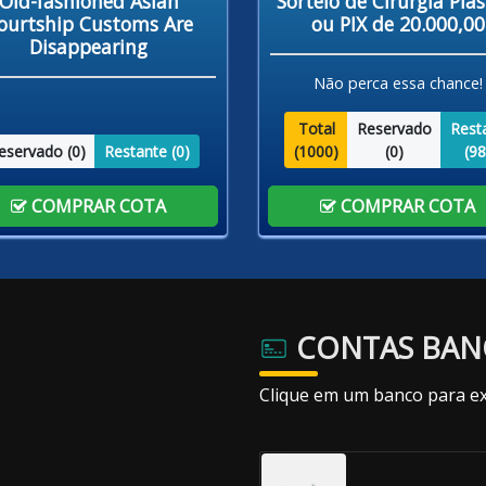
Sorteio de Cirurgia Plás
Old-fashioned Asian
ou PIX de 20.000,00
ourtship Customs Are
Disappearing
Não perca essa chance!
Total
Reservado
Rest
(
1000
)
(
0
)
(
98
eservado (
0
)
Restante (
0
)
COMPRAR COTA
COMPRAR COTA
CONTAS BAN
Clique em um banco para ex