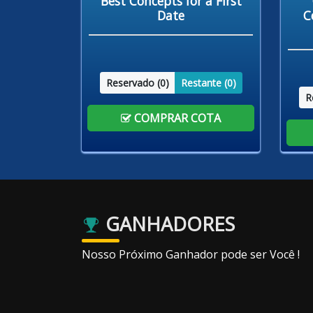
Best Concepts for a First
Date
C
Reservado (
0
)
Restante (
0
)
R
COMPRAR COTA
GANHADORES
Nosso Próximo Ganhador pode ser Você !