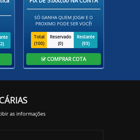
tica
PIX DE 5.000,00 NA CONTA
SÓ GANHA QUEM JOGA! E O
PROXIMO PODE SER VOCÊ!
Total
Reservado
Restante
ante
(
100
)
(
0
)
(
93
)
2
)
COMPRAR COTA
CÁRIAS
ibir as informações