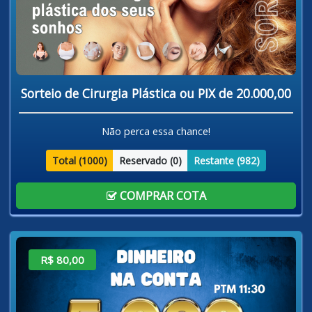
Sorteio de Cirurgia Plástica ou PIX de 20.000,00
Não perca essa chance!
Total (
1000
)
Reservado (
0
)
Restante (
982
)
COMPRAR COTA
R$ 80,00