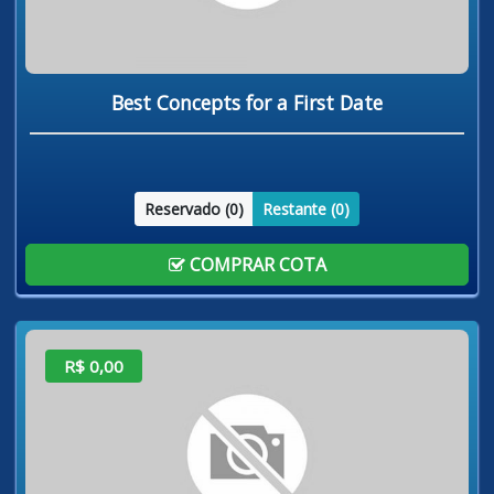
Best Concepts for a First Date
Reservado (
0
)
Restante (
0
)
COMPRAR COTA
R$ 0,00