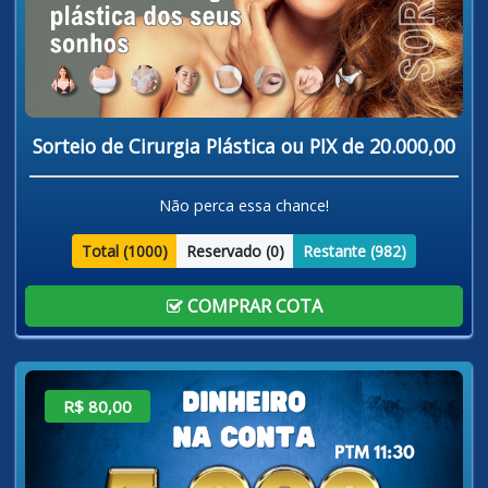
Sorteio de Cirurgia Plástica ou PIX de 20.000,00
Não perca essa chance!
Total (
1000
)
Reservado (
0
)
Restante (
982
)
COMPRAR COTA
R$ 80,00