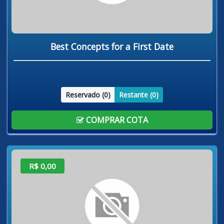
Best Concepts for a First Date
Reservado (
0
)
Restante (
0
)
COMPRAR COTA
R$ 0,00