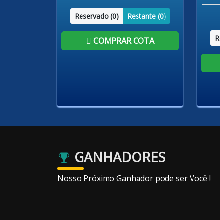
Reservado (
0
)
Restante (
0
)
R
COMPRAR COTA
GANHADORES
Nosso Próximo Ganhador pode ser Você !