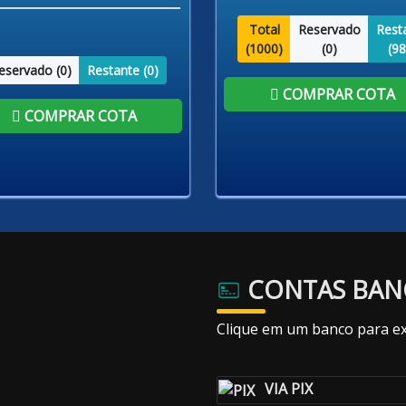
Total
Reservado
Rest
(
1000
)
(
0
)
(
98
eservado (
0
)
Restante (
0
)
COMPRAR COTA
COMPRAR COTA
CONTAS BAN
Clique em um banco para ex
VIA PIX