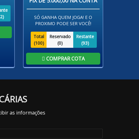
PIX DE 5.000,00 NA CONTA
ante
2
)
SÓ GANHA QUEM JOGA! E O
PROXIMO PODE SER VOCÊ!
Total
Reservado
Restante
(
100
)
(
0
)
(
93
)
COMPRAR COTA
CÁRIAS
ibir as informações