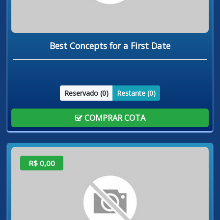
Best Concepts for a First Date
Reservado (
0
)
Restante (
0
)
COMPRAR COTA
R$ 0,00