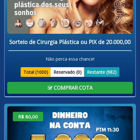
Sorteio de Cirurgia Plástica ou PIX de 20.000,00
Não perca essa chance!
Total (
1000
)
Reservado (
0
)
Restante (
982
)
COMPRAR COTA
R$ 80,00