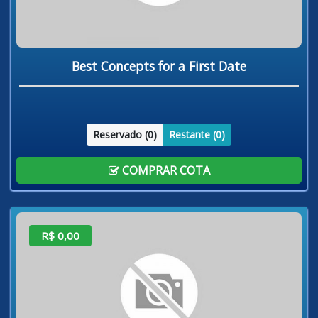
Best Concepts for a First Date
Reservado (
0
)
Restante (
0
)
COMPRAR COTA
R$ 0,00