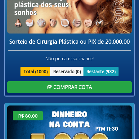
Sorteio de Cirurgia Plástica ou PIX de 20.000,00
Não perca essa chance!
Total (
1000
)
Reservado (
0
)
Restante (
982
)
COMPRAR COTA
R$ 80,00