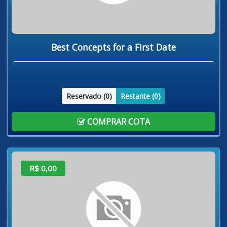
Best Concepts for a First Date
Reservado (
0
)
Restante (
0
)
COMPRAR COTA
R$ 0,00