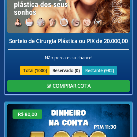
Sorteio de Cirurgia Plástica ou PIX de 20.000,00
Não perca essa chance!
Total (
1000
)
Reservado (
0
)
Restante (
982
)
COMPRAR COTA
R$ 80,00