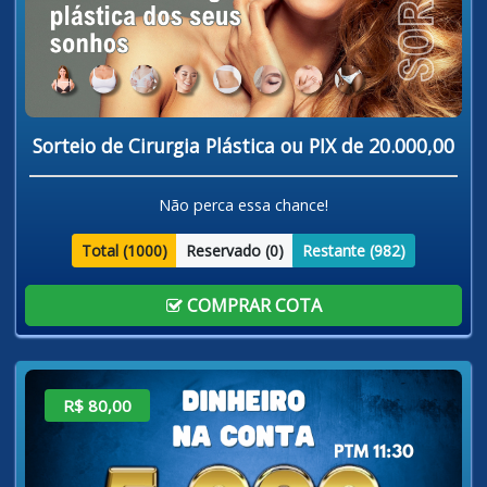
Sorteio de Cirurgia Plástica ou PIX de 20.000,00
Não perca essa chance!
Total (
1000
)
Reservado (
0
)
Restante (
982
)
COMPRAR COTA
R$ 80,00