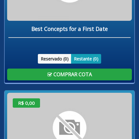
Best Concepts for a First Date
Reservado (
0
)
Restante (
0
)
COMPRAR COTA
R$ 0,00