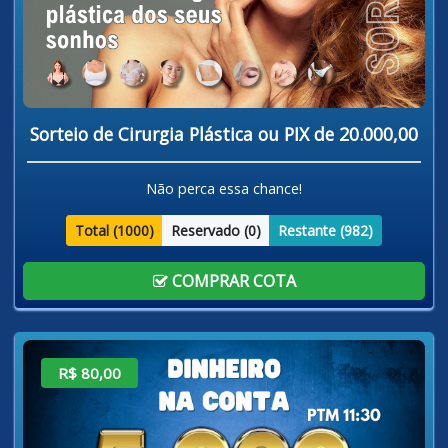
Sorteio de Cirurgia Plástica ou PIX de 20.000,00
Não perca essa chance!
Total (
1000
)
Reservado (
0
)
Restante (
982
)
COMPRAR COTA
R$ 80,00