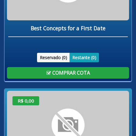
Best Concepts for a First Date
Reservado (
0
)
Restante (
0
)
COMPRAR COTA
R$ 0,00