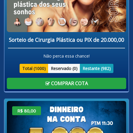
Sorteio de Cirurgia Plástica ou PIX de 20.000,00
Não perca essa chance!
Total (
1000
)
Reservado (
0
)
Restante (
982
)
COMPRAR COTA
R$ 80,00