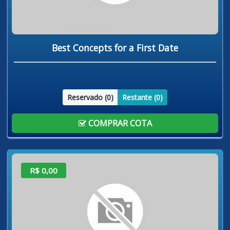
Best Concepts for a First Date
Reservado (
0
)
Restante (
0
)
COMPRAR COTA
R$ 0,00