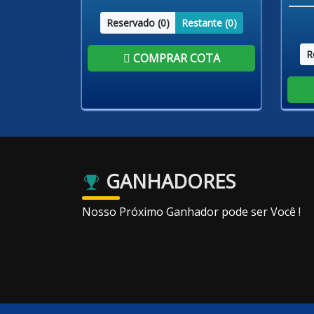
Reservado (
0
)
Restante (
0
)
R
COMPRAR COTA
GANHADORES
Nosso Próximo Ganhador pode ser Você !