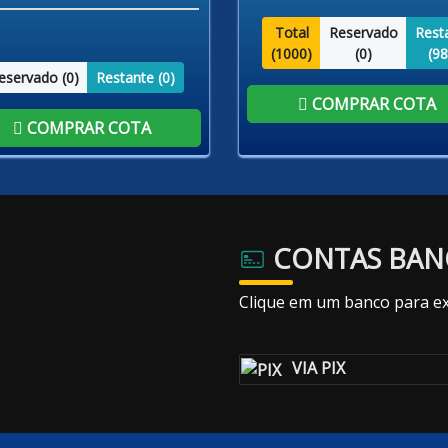
Total
Reservado
Rest
(
1000
)
(
0
)
(
98
eservado (
0
)
Restante (
0
)
COMPRAR COTA
COMPRAR COTA
CONTAS BAN
Clique em um banco para ex
VIA PIX