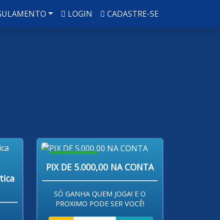
GULAMENTO
LOGIN
CADASTRE-SE
R$ 80,00
PIX DE 5.000,00 NA CONTA
tica
SÓ GANHA QUEM JOGA! E O
PROXIMO PODE SER VOCÊ!