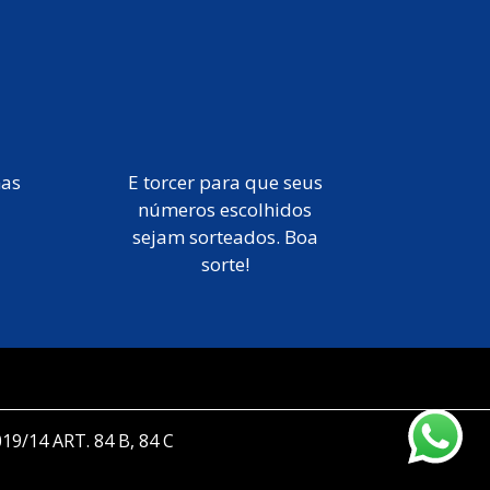
mas
E torcer para que seus
números escolhidos
sejam sorteados. Boa
sorte!
019/14 ART. 84 B, 84 C