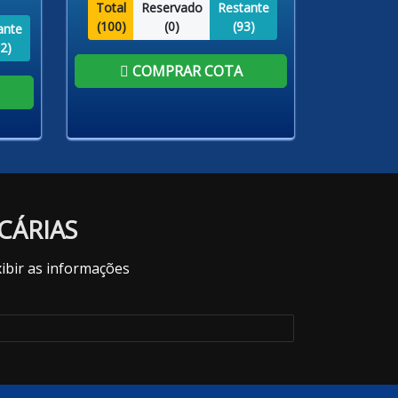
Total
Reservado
Restante
(
100
)
(
0
)
(
93
)
ante
2
)
COMPRAR COTA
CÁRIAS
ibir as informações