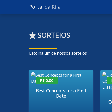
Portal da Rifa
SORTEIOS
Escolha um de nossos sorteios
R$ 0,00
Best Concepts for a First
Date
C