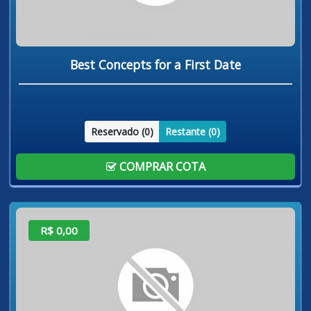
Best Concepts for a First Date
Reservado (
0
)
Restante (
0
)
COMPRAR COTA
R$ 0,00