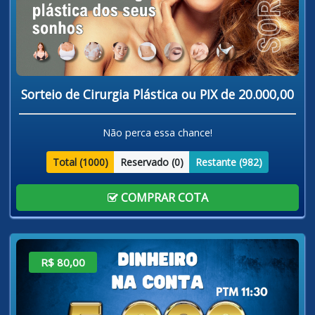
Sorteio de Cirurgia Plástica ou PIX de 20.000,00
Não perca essa chance!
Total (
1000
)
Reservado (
0
)
Restante (
982
)
COMPRAR COTA
R$ 80,00