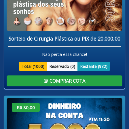
Sorteio de Cirurgia Plástica ou PIX de 20.000,00
Não perca essa chance!
Total (
1000
)
Reservado (
0
)
Restante (
982
)
COMPRAR COTA
R$ 80,00