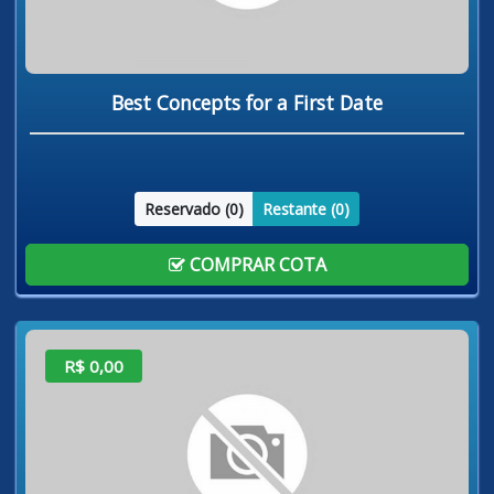
Best Concepts for a First Date
Reservado (
0
)
Restante (
0
)
COMPRAR COTA
R$ 0,00