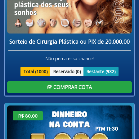
Sorteio de Cirurgia Plástica ou PIX de 20.000,00
Não perca essa chance!
Total (
1000
)
Reservado (
0
)
Restante (
982
)
COMPRAR COTA
R$ 80,00