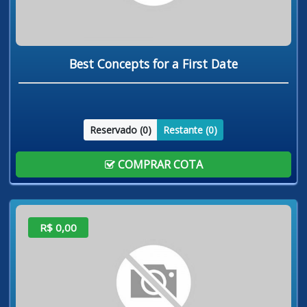
Best Concepts for a First Date
Reservado (
0
)
Restante (
0
)
COMPRAR COTA
R$ 0,00