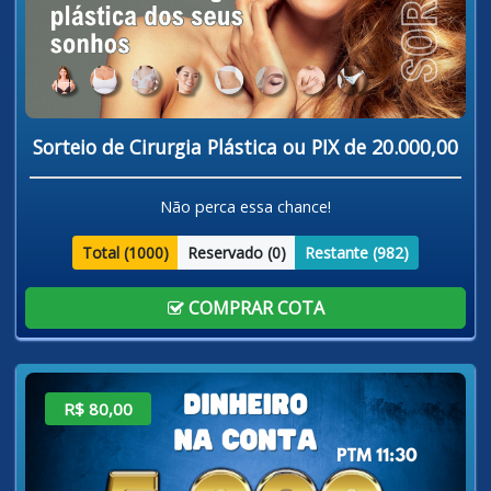
Sorteio de Cirurgia Plástica ou PIX de 20.000,00
Não perca essa chance!
Total (
1000
)
Reservado (
0
)
Restante (
982
)
COMPRAR COTA
R$ 80,00