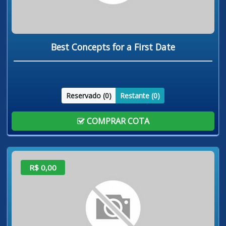
Best Concepts for a First Date
Reservado (
0
)
Restante (
0
)
COMPRAR COTA
R$ 0,00