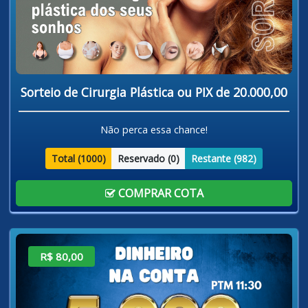
Sorteio de Cirurgia Plástica ou PIX de 20.000,00
Não perca essa chance!
Total (
1000
)
Reservado (
0
)
Restante (
982
)
COMPRAR COTA
R$ 80,00