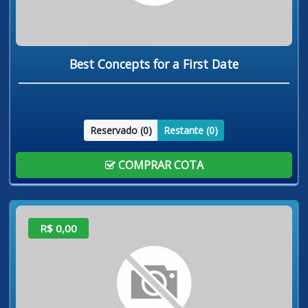
Best Concepts for a First Date
Reservado (
0
)
Restante (
0
)
COMPRAR COTA
R$ 0,00