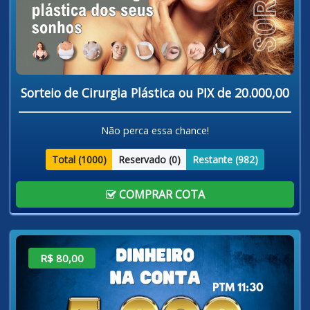
Sorteio de Cirurgia Plástica ou PIX de 20.000,00
Não perca essa chance!
Total (
1000
)
Reservado (
0
)
Restante (
982
)
COMPRAR COTA
R$ 80,00