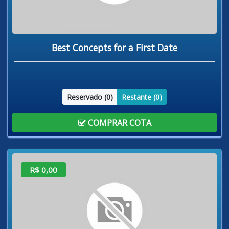
Best Concepts for a First Date
Reservado (
0
)
Restante (
0
)
COMPRAR COTA
R$ 0,00