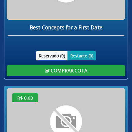
Best Concepts for a First Date
Reservado (
0
)
Restante (
0
)
COMPRAR COTA
R$ 0,00