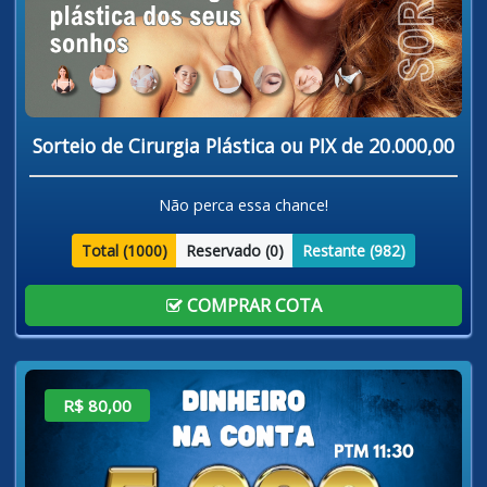
Sorteio de Cirurgia Plástica ou PIX de 20.000,00
Não perca essa chance!
Total (
1000
)
Reservado (
0
)
Restante (
982
)
COMPRAR COTA
R$ 80,00