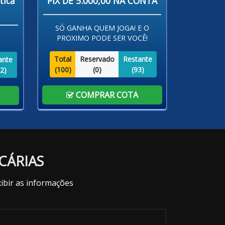
tica
PIX DE 5.000,00 NA CONTA
SÓ GANHA QUEM JOGA! E O
PROXIMO PODE SER VOCÊ!
Total
Reservado
Restante
ante
(
100
)
(
0
)
(
93
)
2
)
COMPRAR COTA
CÁRIAS
ibir as informações