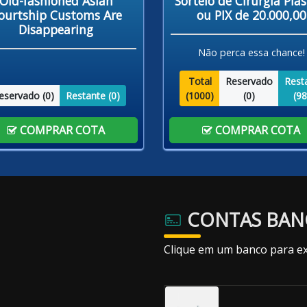
Sorteio de Cirurgia Plás
Old-fashioned Asian
ou PIX de 20.000,00
ourtship Customs Are
Disappearing
Não perca essa chance!
Total
Reservado
Rest
(
1000
)
(
0
)
(
98
eservado (
0
)
Restante (
0
)
COMPRAR COTA
COMPRAR COTA
CONTAS BAN
Clique em um banco para ex