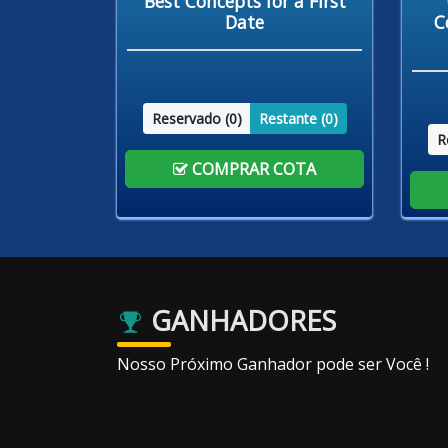
Best Concepts for a First
Date
C
Reservado (
0
)
Restante (
0
)
R
COMPRAR COTA
GANHADORES
Nosso Próximo Ganhador pode ser Você !