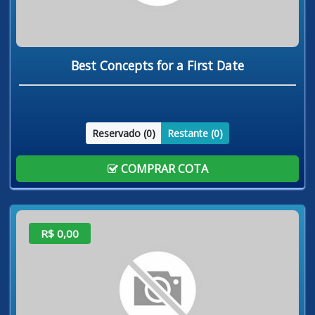
Best Concepts for a First Date
Reservado (
0
)
Restante (
0
)
COMPRAR COTA
R$ 0,00