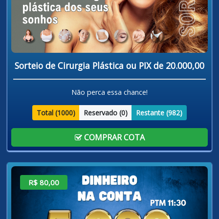
Sorteio de Cirurgia Plástica ou PIX de 20.000,00
Não perca essa chance!
Total (
1000
)
Reservado (
0
)
Restante (
982
)
COMPRAR COTA
R$ 80,00