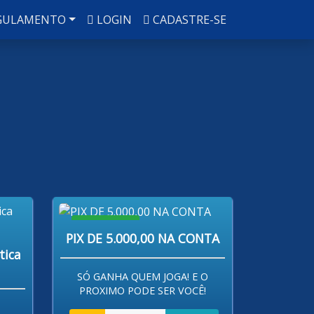
GULAMENTO
LOGIN
CADASTRE-SE
R$ 80,00
PIX DE 5.000,00 NA CONTA
tica
SÓ GANHA QUEM JOGA! E O
PROXIMO PODE SER VOCÊ!