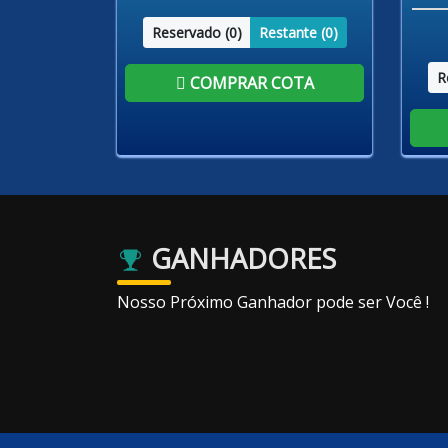
Reservado (
0
)
Restante (
0
)
R
COMPRAR COTA
GANHADORES
Nosso Próximo Ganhador pode ser Você !