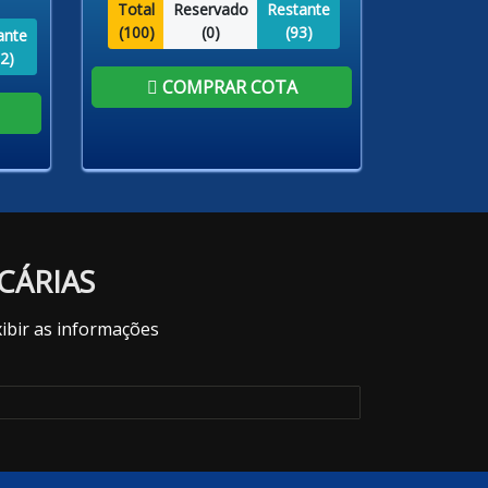
Total
Reservado
Restante
(
100
)
(
0
)
(
93
)
ante
2
)
COMPRAR COTA
CÁRIAS
ibir as informações