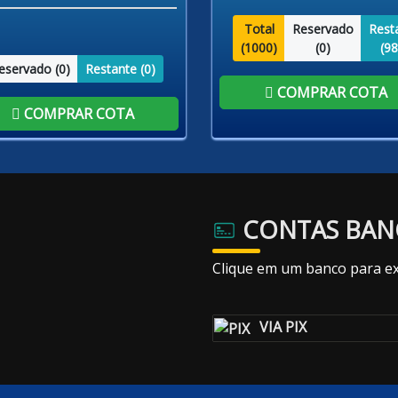
Total
Reservado
Rest
(
1000
)
(
0
)
(
98
eservado (
0
)
Restante (
0
)
COMPRAR COTA
COMPRAR COTA
CONTAS BAN
Clique em um banco para ex
VIA PIX