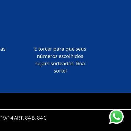
mas
E torcer para que seus
números escolhidos
sejam sorteados. Boa
sorte!
019/14 ART. 84 B, 84 C