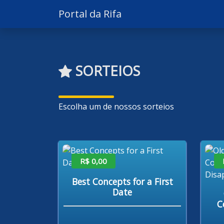
Portal da Rifa
SORTEIOS
Escolha um de nossos sorteios
R$ 0,00
Best Concepts for a First
Date
C