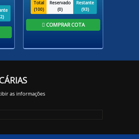
Total
Reservado
Restante
(
100
)
(
0
)
(
93
)
ante
2
)
COMPRAR COTA
CÁRIAS
ibir as informações