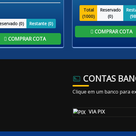
Total
Reservado
Rest
(
1000
)
(
0
)
(
98
eservado (
0
)
Restante (
0
)
COMPRAR COTA
COMPRAR COTA
CONTAS BAN
Clique em um banco para ex
VIA PIX