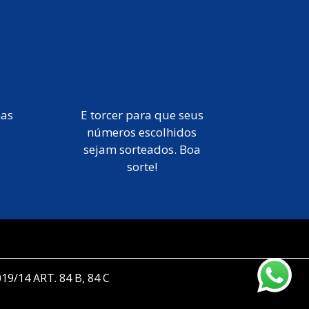
mas
E torcer para que seus
números escolhidos
sejam sorteados. Boa
sorte!
019/14 ART. 84 B, 84 C