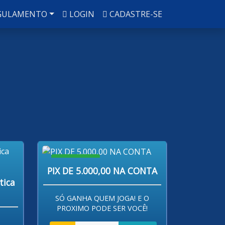
GULAMENTO
LOGIN
CADASTRE-SE
R$ 80,00
PIX DE 5.000,00 NA CONTA
tica
SÓ GANHA QUEM JOGA! E O
PROXIMO PODE SER VOCÊ!