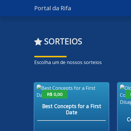
Portal da Rifa
SORTEIOS
Escolha um de nossos sorteios
R$ 0,00
Best Concepts for a First
Date
C