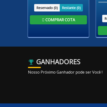
Reservado (
0
)
Restante (
0
)
R
COMPRAR COTA
GANHADORES
Nosso Próximo Ganhador pode ser Você !