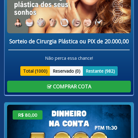
Sorteio de Cirurgia Plástica ou PIX de 20.000,00
Não perca essa chance!
Total (
1000
)
Reservado (
0
)
Restante (
982
)
COMPRAR COTA
R$ 80,00