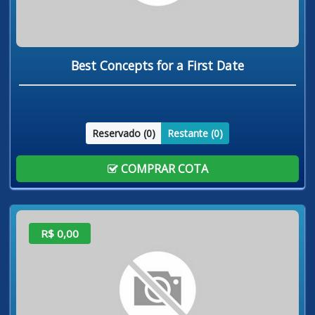
Best Concepts for a First Date
Reservado (
0
)
Restante (
0
)
COMPRAR COTA
R$ 0,00