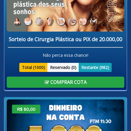
Sorteio de Cirurgia Plástica ou PIX de 20.000,00
Não perca essa chance!
Total (
1000
)
Reservado (
0
)
Restante (
982
)
COMPRAR COTA
R$ 80,00