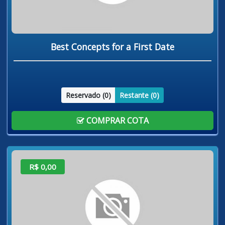
Best Concepts for a First Date
Reservado (
0
)
Restante (
0
)
COMPRAR COTA
R$ 0,00