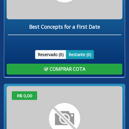
Best Concepts for a First Date
Reservado (
0
)
Restante (
0
)
COMPRAR COTA
R$ 0,00