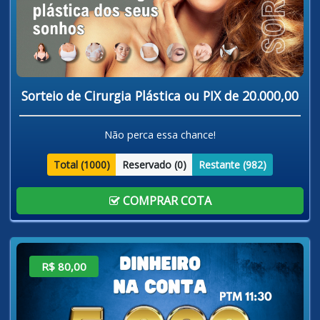
Sorteio de Cirurgia Plástica ou PIX de 20.000,00
Não perca essa chance!
Total (
1000
)
Reservado (
0
)
Restante (
982
)
COMPRAR COTA
R$ 80,00