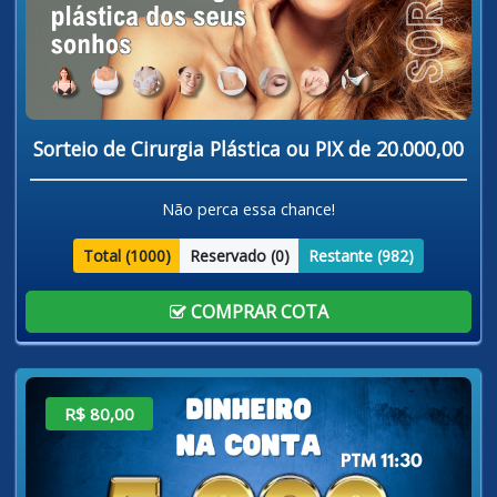
Sorteio de Cirurgia Plástica ou PIX de 20.000,00
Não perca essa chance!
Total (
1000
)
Reservado (
0
)
Restante (
982
)
COMPRAR COTA
R$ 80,00