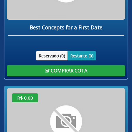
Best Concepts for a First Date
Reservado (
0
)
Restante (
0
)
COMPRAR COTA
R$ 0,00