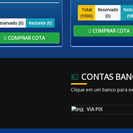
Total
Reservado
Rest
(
1000
)
(
0
)
(
98
eservado (
0
)
Restante (
0
)
COMPRAR COTA
COMPRAR COTA
CONTAS BAN
Clique em um banco para ex
VIA PIX