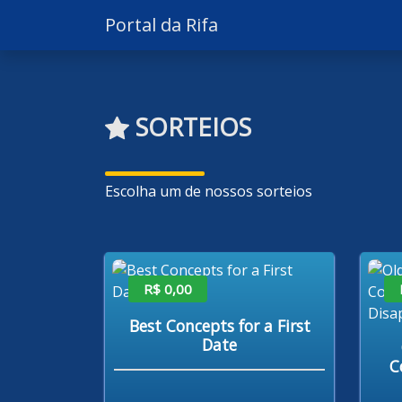
Portal da Rifa
SORTEIOS
Escolha um de nossos sorteios
R$ 0,00
Best Concepts for a First
Date
C