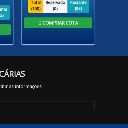
Total
Reservado
Restante
(
100
)
(
0
)
(
93
)
ante
2
)
COMPRAR COTA
CÁRIAS
ibir as informações