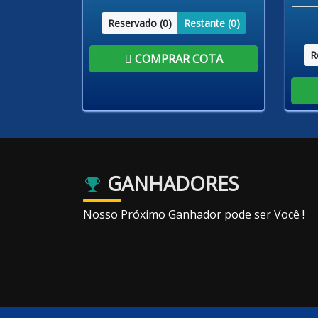
Reservado (
0
)
Restante (
0
)
R
COMPRAR COTA
GANHADORES
Nosso Próximo Ganhador pode ser Você !