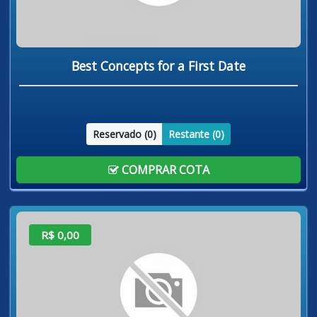
Best Concepts for a First Date
Reservado (
0
)
Restante (
0
)
COMPRAR COTA
R$ 0,00