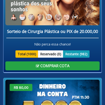
Sorteio de Cirurgia Plástica ou PIX de 20.000,00
Não perca essa chance!
Total (
1000
)
Reservado (
0
)
Restante (
982
)
COMPRAR COTA
R$ 80,00