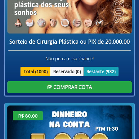
Sorteio de Cirurgia Plástica ou PIX de 20.000,00
Não perca essa chance!
Total (
1000
)
Reservado (
0
)
Restante (
982
)
COMPRAR COTA
R$ 80,00