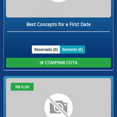
Best Concepts for a First Date
Reservado (
0
)
Restante (
0
)
COMPRAR COTA
R$ 0,00