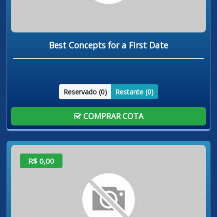
Best Concepts for a First Date
Reservado (
0
)
Restante (
0
)
COMPRAR COTA
R$ 0,00