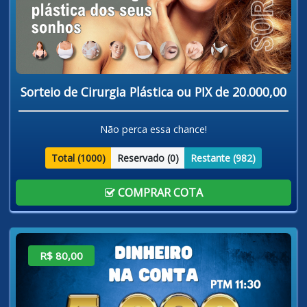
Sorteio de Cirurgia Plástica ou PIX de 20.000,00
Não perca essa chance!
Total (
1000
)
Reservado (
0
)
Restante (
982
)
COMPRAR COTA
R$ 80,00