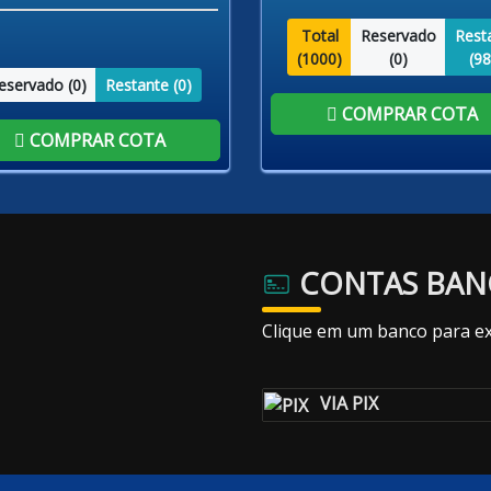
Total
Reservado
Rest
(
1000
)
(
0
)
(
98
eservado (
0
)
Restante (
0
)
COMPRAR COTA
COMPRAR COTA
CONTAS BAN
Clique em um banco para ex
VIA PIX