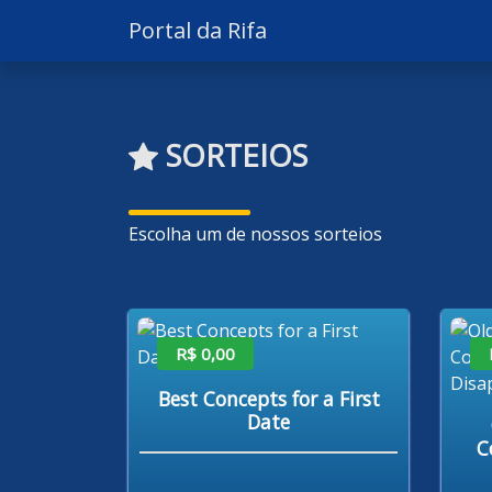
Portal da Rifa
SORTEIOS
Escolha um de nossos sorteios
R$ 0,00
Best Concepts for a First
Date
C