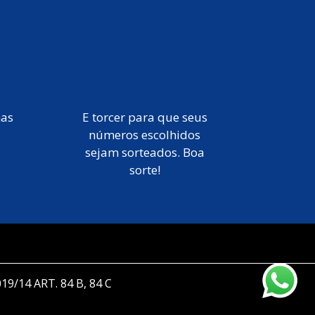
mas
E torcer para que seus
números escolhidos
sejam sorteados. Boa
sorte!
019/14 ART. 84 B, 84 C