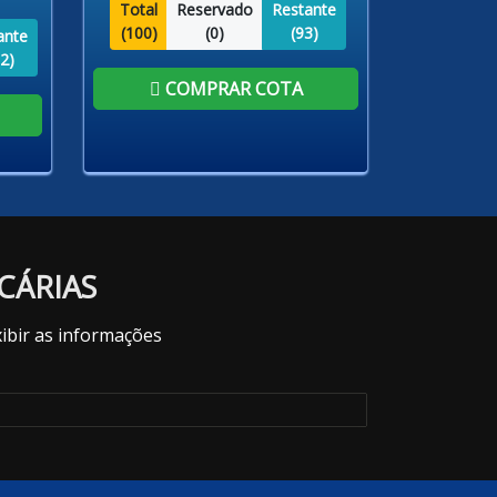
Total
Reservado
Restante
(
100
)
(
0
)
(
93
)
ante
2
)
COMPRAR COTA
CÁRIAS
ibir as informações