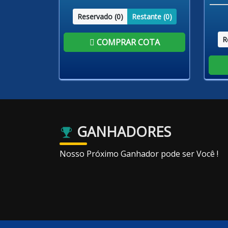
Reservado (
0
)
Restante (
0
)
R
COMPRAR COTA
GANHADORES
Nosso Próximo Ganhador pode ser Você !