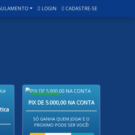
GULAMENTO
LOGIN
CADASTRE-SE
R$ 80,00
PIX DE 5.000,00 NA CONTA
tica
SÓ GANHA QUEM JOGA! E O
PROXIMO PODE SER VOCÊ!