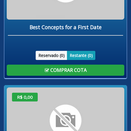
Best Concepts for a First Date
Reservado (
0
)
Restante (
0
)
COMPRAR COTA
R$ 0,00