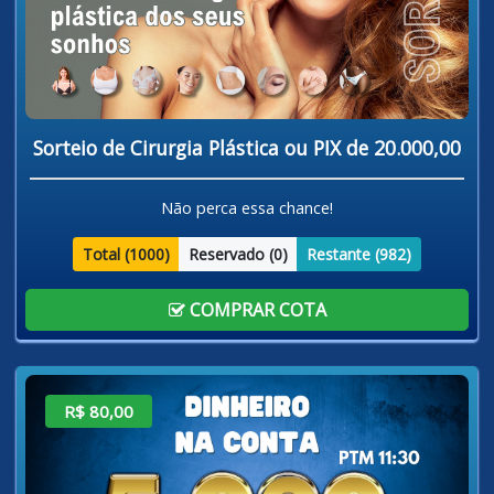
Sorteio de Cirurgia Plástica ou PIX de 20.000,00
Não perca essa chance!
Total (
1000
)
Reservado (
0
)
Restante (
982
)
COMPRAR COTA
R$ 80,00