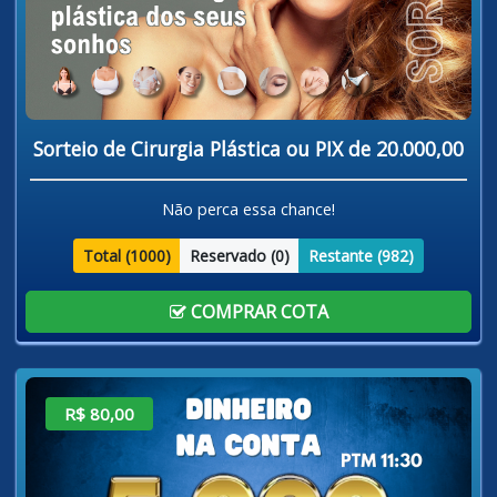
Sorteio de Cirurgia Plástica ou PIX de 20.000,00
Não perca essa chance!
Total (
1000
)
Reservado (
0
)
Restante (
982
)
COMPRAR COTA
R$ 80,00