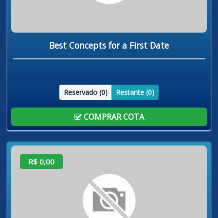
Best Concepts for a First Date
Reservado (
0
)
Restante (
0
)
COMPRAR COTA
R$ 0,00